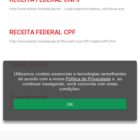
http://www.receita.fazenda.gov.br/.../cnpj/cnpjreva/cnpjreva_solicitacao.asp
RECEITA FEDERAL CPF
http://www.receita.fazenda.gov.br/PessoaFisica/CPF/CadastroPF.htm
TABELA FIPE
Utilizamos cookies essenciais e tecnologias semelhantes
http://www.fipe.org.br/pt-br/indices/veiculos
de acordo com a nossa
Política de Privacidade
e, ao
continuar navegando, você concorda com estas
condições.
Transalvador
OK
http://www.transalvador.salvador.ba.gov.br